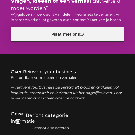
Vragen, ideeën of een verhaal
dat verteld
moet worden?
Wij geloven in de kracht van delen. Heb je iets te vertellen, wil
je samenwerken, of gewoon even contact? Laat van je horen!
Praat met ons
Over Reinvent your business
Een podium voor ideeën en verhalen.
— reinventyourbusiness.be verzamelt blogs en artikelen vol
inspiratie, creativiteit en inzichten uit het dagelijks leven. Laat
je verrassen door uiteenlopende content.
Onze
Bericht categorie
informatie
Geld verdienen met links: zo haal je het maximale uit je website