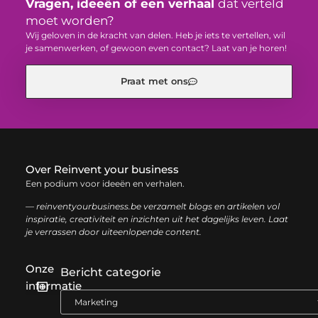
Vragen, ideeën of een verhaal
dat verteld
moet worden?
Wij geloven in de kracht van delen. Heb je iets te vertellen, wil
je samenwerken, of gewoon even contact? Laat van je horen!
Praat met ons
Over Reinvent your business
Een podium voor ideeën en verhalen.
— reinventyourbusiness.be verzamelt blogs en artikelen vol
inspiratie, creativiteit en inzichten uit het dagelijks leven. Laat
je verrassen door uiteenlopende content.
Onze
Bericht categorie
informatie
Geld verdienen met links: zo haal je het maximale uit je website