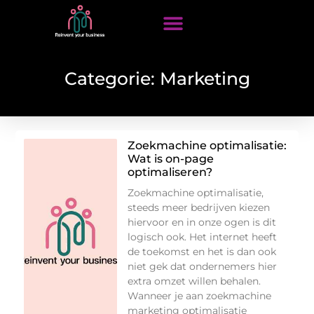
Categorie: Marketing
Zoekmachine optimalisatie:
Wat is on-page
optimaliseren?
Zoekmachine optimalisatie,
steeds meer bedrijven kiezen
hiervoor en in onze ogen is dit
logisch ook. Het internet heeft
de toekomst en het is dan ook
niet gek dat ondernemers hier
extra omzet willen behalen.
Wanneer je aan zoekmachine
marketing optimalisatie