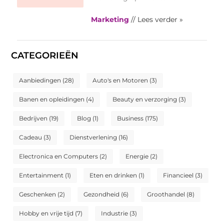
Marketing
// Lees verder »
CATEGORIEËN
Aanbiedingen
(28)
Auto's en Motoren
(3)
Banen en opleidingen
(4)
Beauty en verzorging
(3)
Bedrijven
(19)
Blog
(1)
Business
(175)
Cadeau
(3)
Dienstverlening
(16)
Electronica en Computers
(2)
Energie
(2)
Entertainment
(1)
Eten en drinken
(1)
Financieel
(3)
Geschenken
(2)
Gezondheid
(6)
Groothandel
(8)
Hobby en vrije tijd
(7)
Industrie
(3)