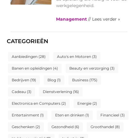
werkgelegenheid.
Management
// Lees verder »
CATEGORIEËN
Aanbiedingen
(28)
Auto's en Motoren
(3)
Banen en opleidingen
(4)
Beauty en verzorging
(3)
Bedrijven
(19)
Blog
(1)
Business
(175)
Cadeau
(3)
Dienstverlening
(16)
Electronica en Computers
(2)
Energie
(2)
Entertainment
(1)
Eten en drinken
(1)
Financieel
(3)
Geschenken
(2)
Gezondheid
(6)
Groothandel
(8)