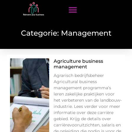
Categorie: Management
Agriculture business
management
Agrarisch bedrijfsbeheer
Agricultural business
management programma’s
leren zakelijke praktijken voor
het verbeteren van de landbouw-
industrie. Lees verder voor meer
informatie over deze carrière
gebied. Krijg de details over
carrièrevooruitzichten, salaris en
de opleiding die nodig is voor de