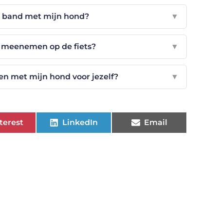
de band met mijn hond?
▼
n meenemen op de fiets?
▼
sen met mijn hond voor jezelf?
▼
terest
LinkedIn
Email