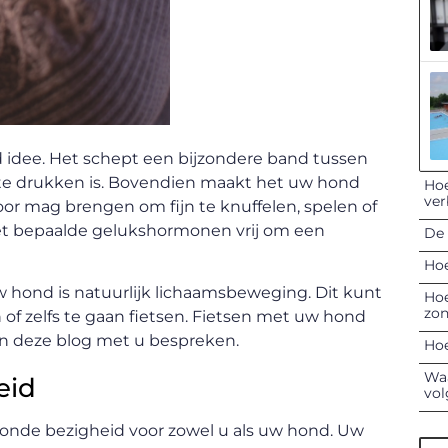
d idee. Het schept een bijzondere band tussen
t te drukken is. Bovendien maakt het uw hond
Hoe
ver
door mag brengen om fijn te knuffelen, spelen of
et bepaalde gelukshormonen vrij om een
De 
Hoe
uw hond is natuurlijk lichaamsbeweging. Dit kunt
Hoe
zon
of zelfs te gaan fietsen. Fietsen met uw hond
in deze blog met u bespreken.
Hoe
Waa
eid
vol
onde bezigheid voor zowel u als uw hond. Uw