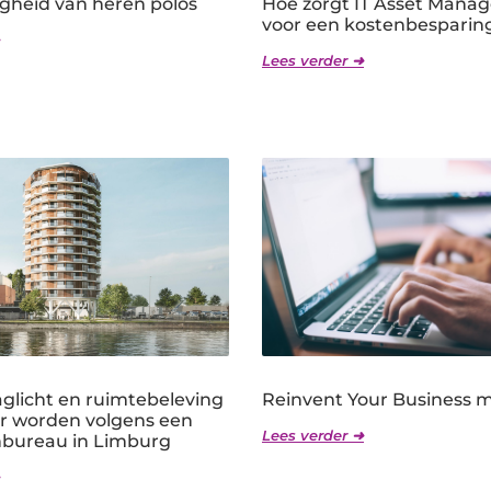
igheid van heren polos
Hoe zorgt IT Asset Mana
voor een kostenbesparin
Lees verder ➜
licht en ruimtebeleving
Reinvent Your Business 
er worden volgens een
Lees verder ➜
nbureau in Limburg