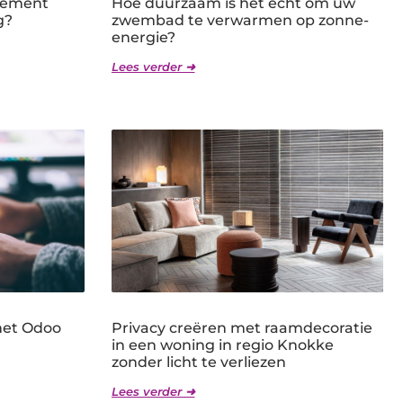
gement
Hoe duurzaam is het écht om uw
g?
zwembad te verwarmen op zonne-
energie?
Lees verder ➜
met Odoo
Privacy creëren met raamdecoratie
in een woning in regio Knokke
zonder licht te verliezen
Lees verder ➜