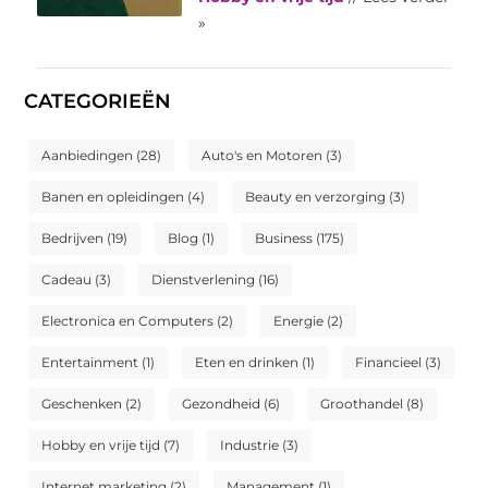
»
CATEGORIEËN
Aanbiedingen
(28)
Auto's en Motoren
(3)
Banen en opleidingen
(4)
Beauty en verzorging
(3)
Bedrijven
(19)
Blog
(1)
Business
(175)
Cadeau
(3)
Dienstverlening
(16)
Electronica en Computers
(2)
Energie
(2)
Entertainment
(1)
Eten en drinken
(1)
Financieel
(3)
Geschenken
(2)
Gezondheid
(6)
Groothandel
(8)
Hobby en vrije tijd
(7)
Industrie
(3)
Internet marketing
(2)
Management
(1)