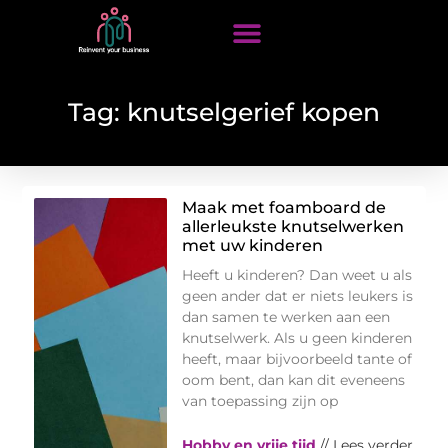
Tag: knutselgerief kopen
Maak met foamboard de
allerleukste knutselwerken
met uw kinderen
Heeft u kinderen? Dan weet u als
geen ander dat er niets leukers is
dan samen te werken aan een
knutselwerk. Als u geen kinderen
heeft, maar bijvoorbeeld tante of
oom bent, dan kan dit eveneens
van toepassing zijn op
Hobby en vrije tijd
// Lees verder