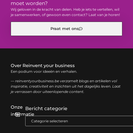
moet worden?
Wij geloven in de kracht van delen. Heb je iets te vertellen, wil
je samenwerken, of gewoon even contact? Laat van je horen!
Praat met ons
Over Reinvent your business
Een podium voor ideeën en verhalen.
— reinventyourbusiness.be verzamelt blogs en artikelen vol
inspiratie, creativiteit en inzichten uit het dagelijks leven. Laat
je verrassen door uiteenlopende content.
Onze
Bericht categorie
informatie
Geld verdienen met links: zo haal je het maximale uit je website