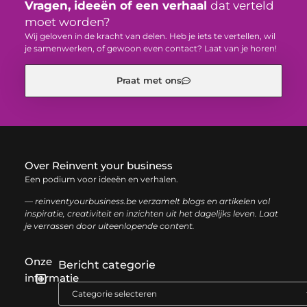
Vragen, ideeën of een verhaal
dat verteld
moet worden?
Wij geloven in de kracht van delen. Heb je iets te vertellen, wil
je samenwerken, of gewoon even contact? Laat van je horen!
Praat met ons
Over Reinvent your business
Een podium voor ideeën en verhalen.
— reinventyourbusiness.be verzamelt blogs en artikelen vol
inspiratie, creativiteit en inzichten uit het dagelijks leven. Laat
je verrassen door uiteenlopende content.
Onze
Bericht categorie
informatie
Geld verdienen met links: zo haal je het maximale uit je website