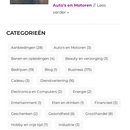
Auto's en Motoren
// Lees
verder »
CATEGORIEËN
Aanbiedingen
(28)
Auto's en Motoren
(3)
Banen en opleidingen
(4)
Beauty en verzorging
(3)
Bedrijven
(19)
Blog
(1)
Business
(175)
Cadeau
(3)
Dienstverlening
(16)
Electronica en Computers
(2)
Energie
(2)
Entertainment
(1)
Eten en drinken
(1)
Financieel
(3)
Geschenken
(2)
Gezondheid
(6)
Groothandel
(8)
Hobby en vrije tijd
(7)
Industrie
(3)