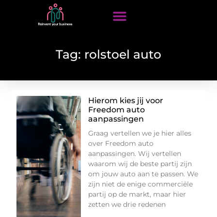
Tag: rolstoel auto
Hierom kies jij voor
Freedom auto
aanpassingen
Graag vertellen we je hier alles
over Freedom auto
aanpassingen. Wij vertellen
waarom wij de beste partij zijn
om jouw auto aan te passen. We
zijn niet de enige commerciële
partij op de markt, maar hier
zetten we drie redenen