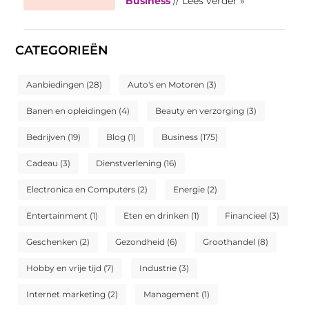
Business
// Lees verder »
CATEGORIEËN
Aanbiedingen
(28)
Auto's en Motoren
(3)
Banen en opleidingen
(4)
Beauty en verzorging
(3)
Bedrijven
(19)
Blog
(1)
Business
(175)
Cadeau
(3)
Dienstverlening
(16)
Electronica en Computers
(2)
Energie
(2)
Entertainment
(1)
Eten en drinken
(1)
Financieel
(3)
Geschenken
(2)
Gezondheid
(6)
Groothandel
(8)
Hobby en vrije tijd
(7)
Industrie
(3)
Internet marketing
(2)
Management
(1)