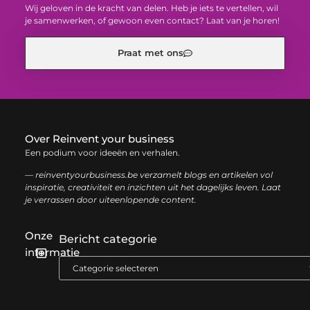
Wij geloven in de kracht van delen. Heb je iets te vertellen, wil
je samenwerken, of gewoon even contact? Laat van je horen!
Praat met ons
Over Reinvent your business
Een podium voor ideeën en verhalen.
— reinventyourbusiness.be verzamelt blogs en artikelen vol
inspiratie, creativiteit en inzichten uit het dagelijks leven. Laat
je verrassen door uiteenlopende content.
Onze
Bericht categorie
informatie
Geld verdienen met links: zo haal je het maximale uit je website