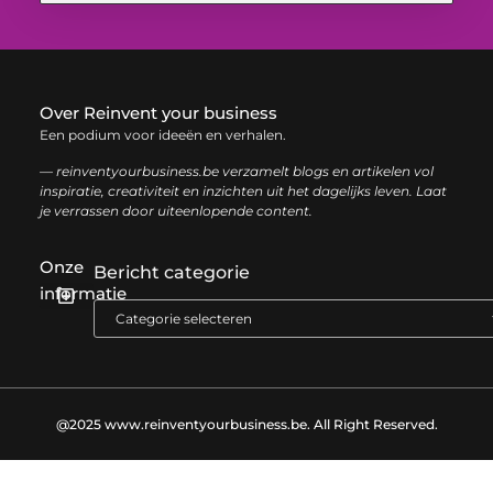
Over Reinvent your business
Een podium voor ideeën en verhalen.
— reinventyourbusiness.be verzamelt blogs en artikelen vol
inspiratie, creativiteit en inzichten uit het dagelijks leven. Laat
je verrassen door uiteenlopende content.
Onze
Bericht categorie
informatie
Geld verdienen met links: zo haal je het maximale uit je website
@2025 www.reinventyourbusiness.be. All Right Reserved.​