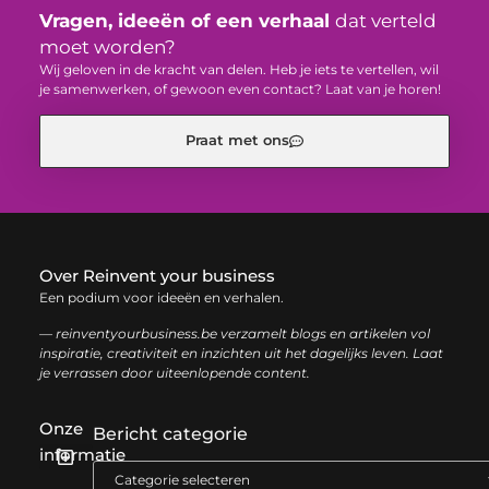
Vragen, ideeën of een verhaal
dat verteld
moet worden?
Wij geloven in de kracht van delen. Heb je iets te vertellen, wil
je samenwerken, of gewoon even contact? Laat van je horen!
Praat met ons
Over Reinvent your business
Een podium voor ideeën en verhalen.
— reinventyourbusiness.be verzamelt blogs en artikelen vol
inspiratie, creativiteit en inzichten uit het dagelijks leven. Laat
je verrassen door uiteenlopende content.
Onze
Bericht categorie
informatie
Geld verdienen met links: zo haal je het maximale uit je website