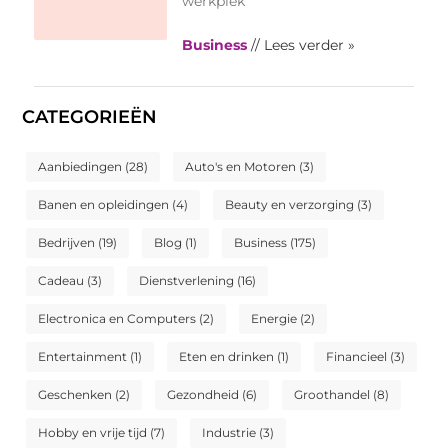
werkplek
Business
// Lees verder »
CATEGORIEËN
Aanbiedingen
(28)
Auto's en Motoren
(3)
Banen en opleidingen
(4)
Beauty en verzorging
(3)
Bedrijven
(19)
Blog
(1)
Business
(175)
Cadeau
(3)
Dienstverlening
(16)
Electronica en Computers
(2)
Energie
(2)
Entertainment
(1)
Eten en drinken
(1)
Financieel
(3)
Geschenken
(2)
Gezondheid
(6)
Groothandel
(8)
Hobby en vrije tijd
(7)
Industrie
(3)