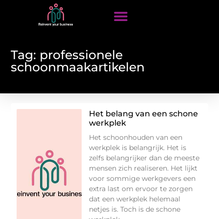
Tag: professionele
schoonmaakartikelen
Het belang van een schone
werkplek
Het schoonhouden van een
werkplek is belangrijk. Het is
zelfs belangrijker dan de meeste
mensen zich realiseren. Het lijkt
voor sommige werkgevers een
extra last om ervoor te zorgen
dat een werkplek helemaal
netjes is. Toch is de schone