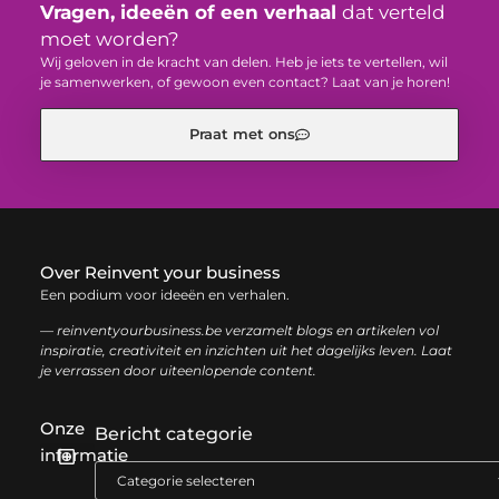
Vragen, ideeën of een verhaal
dat verteld
moet worden?
Wij geloven in de kracht van delen. Heb je iets te vertellen, wil
je samenwerken, of gewoon even contact? Laat van je horen!
Praat met ons
Over Reinvent your business
Een podium voor ideeën en verhalen.
— reinventyourbusiness.be verzamelt blogs en artikelen vol
inspiratie, creativiteit en inzichten uit het dagelijks leven. Laat
je verrassen door uiteenlopende content.
Onze
Bericht categorie
informatie
Geld verdienen met links: zo haal je het maximale uit je website