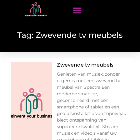
Tag: Zwevende tv meubels
Zwevende tv meubels
Genieten van muziek, zonder
ergernis met een zwevend tv-
meubel van SpectralEen
moderne smart tv,
gecombineerd met een
smartphone of tablet en een
geluidsinstallatie van topniveau
biedt ontspanning van
superieure kwaliteit. Stream
muziek en video’s vanaf uw
smartphone of tablet in