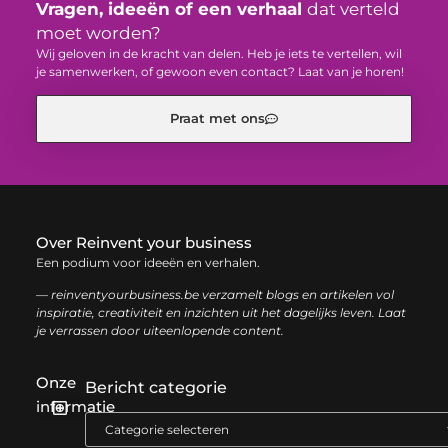
Vragen, ideeën of een verhaal
dat verteld
moet worden?
Wij geloven in de kracht van delen. Heb je iets te vertellen, wil
je samenwerken, of gewoon even contact? Laat van je horen!
Praat met ons
Over Reinvent your business
Een podium voor ideeën en verhalen.
— reinventyourbusiness.be verzamelt blogs en artikelen vol
inspiratie, creativiteit en inzichten uit het dagelijks leven. Laat
je verrassen door uiteenlopende content.
Onze
Bericht categorie
informatie
Geld verdienen met links: zo haal je het maximale uit je website