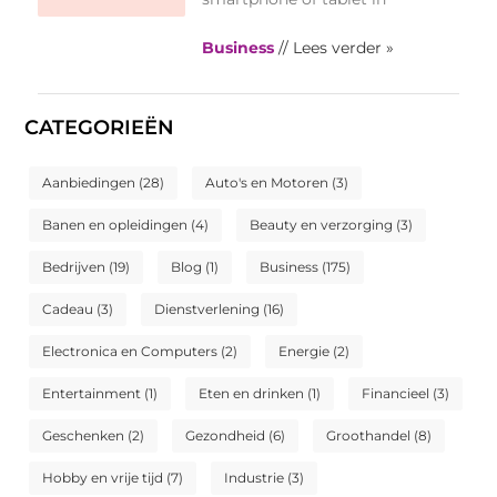
Business
// Lees verder »
CATEGORIEËN
Aanbiedingen
(28)
Auto's en Motoren
(3)
Banen en opleidingen
(4)
Beauty en verzorging
(3)
Bedrijven
(19)
Blog
(1)
Business
(175)
Cadeau
(3)
Dienstverlening
(16)
Electronica en Computers
(2)
Energie
(2)
Entertainment
(1)
Eten en drinken
(1)
Financieel
(3)
Geschenken
(2)
Gezondheid
(6)
Groothandel
(8)
Hobby en vrije tijd
(7)
Industrie
(3)