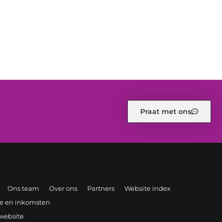
Praat met ons
Ons team
Over ons
Partners
Website index
ite en inkomsten
 website