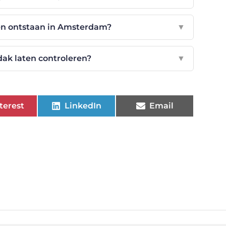
n ontstaan in Amsterdam?
▼
dak laten controleren?
▼
terest
LinkedIn
Email