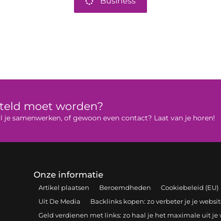
Business
rteld moet worden?
 wil je samenwerken, of gewoon even contact? Laat van je horen!
Onze informatie
Artikel plaatsen
Beroemdheden
Cookiebeleid (EU)
Uit De Media
Backlinks kopen: zo verbeter je je webs
Geld verdienen met links: zo haal je het maximale uit je