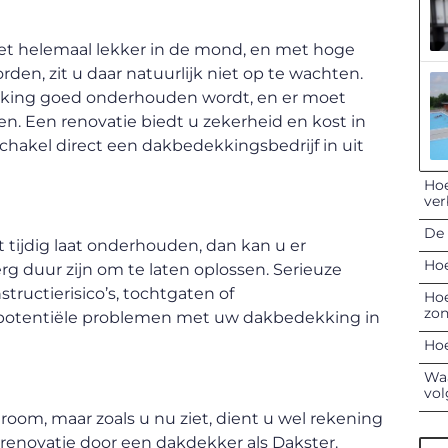
iet helemaal lekker in de mond, en met hoge
n, zit u daar natuurlijk niet op te wachten.
kking goed onderhouden wordt, en er moet
n. Een renovatie biedt u zekerheid en kost in
chakel direct een dakbedekkingsbedrijf in uit
Hoe
ver
De 
ijdig laat onderhouden, dan kan u er
Hoe
g duur zijn om te laten oplossen. Serieuze
ructierisico’s, tochtgaten of
Hoe
zon
at potentiële problemen met uw dakbedekking in
Hoe
Waa
vol
om, maar zoals u nu ziet, dient u wel rekening
renovatie door een dakdekker als Dakster.