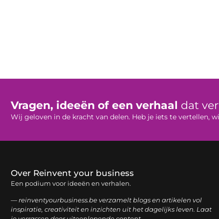
Vragen, ideeën of een verhaal
dat ve
Wij geloven in de kracht van delen. Heb je iets te vertellen,
Over Reinvent your business
Een podium voor ideeën en verhalen.
— reinventyourbusiness.be verzamelt blogs en artikelen vol
inspiratie, creativiteit en inzichten uit het dagelijks leven. Laat
je verrassen door uiteenlopende content.