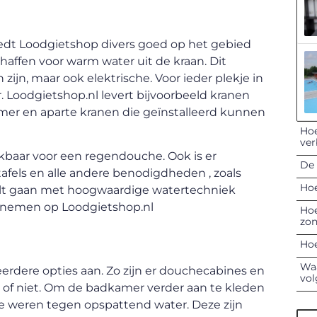
edt Loodgietshop divers goed op het gebied
haffen voor warm water uit de kraan. Dit
ijn, maar ook elektrische. Voor ieder plekje in
. Loodgietshop.nl levert bijvoorbeeld kranen
kamer en aparte kranen die geïnstalleerd kunnen
Hoe
ver
kbaar voor een regendouche. Ook is er
De 
afels en alle andere benodigdheden , zoals
Hoe
wilt gaan met hoogwaardige watertechniek
e nemen op Loodgietshop.nl
Hoe
zon
Hoe
Waa
rdere opties aan. Zo zijn er douchecabines en
vol
of niet. Om de badkamer verder aan te kleden
e weren tegen opspattend water. Deze zijn