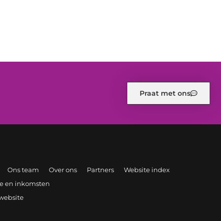
Praat met ons
Ons team
Over ons
Partners
Website index
ite en inkomsten
 website