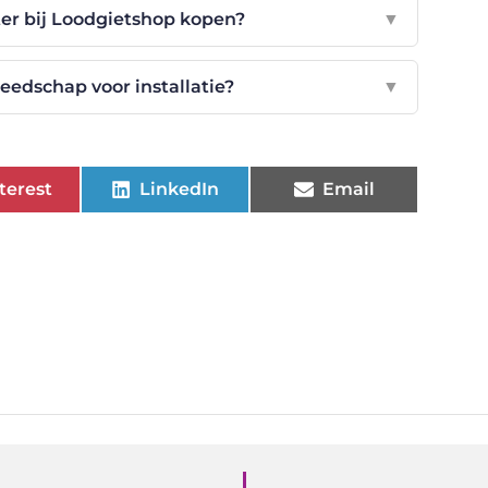
ter bij Loodgietshop kopen?
▼
eedschap voor installatie?
▼
terest
LinkedIn
Email