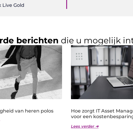
 Live Gold
rde berichten
die u mogelijk in
igheid van heren polos
Hoe zorgt IT Asset Mana
voor een kostenbesparin
Lees verder ➜