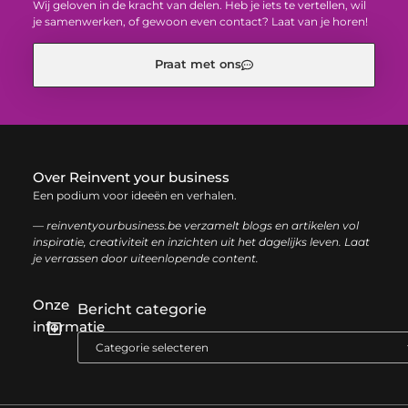
Wij geloven in de kracht van delen. Heb je iets te vertellen, wil
je samenwerken, of gewoon even contact? Laat van je horen!
Praat met ons
Over Reinvent your business
Een podium voor ideeën en verhalen.
— reinventyourbusiness.be verzamelt blogs en artikelen vol
inspiratie, creativiteit en inzichten uit het dagelijks leven. Laat
je verrassen door uiteenlopende content.
Onze
Bericht categorie
informatie
Geld verdienen met links: zo haal je het maximale uit je website