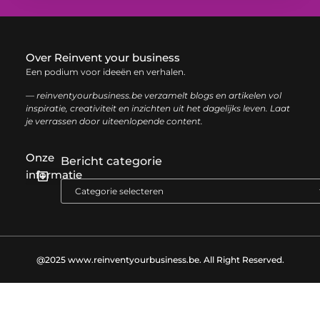
Over Reinvent your business
Een podium voor ideeën en verhalen.
— reinventyourbusiness.be verzamelt blogs en artikelen vol
inspiratie, creativiteit en inzichten uit het dagelijks leven. Laat
je verrassen door uiteenlopende content.
Onze
Bericht categorie
informatie
Geld verdienen met links: zo haal je het maximale uit je website
@2025 www.reinventyourbusiness.be. All Right Reserved.​