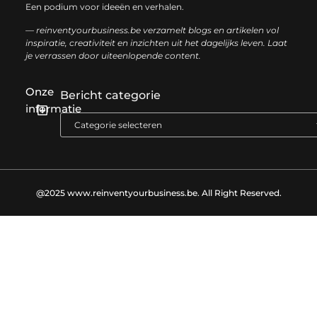
Een podium voor ideeën en verhalen.
— reinventyourbusiness.be verzamelt blogs en artikelen vol
inspiratie, creativiteit en inzichten uit het dagelijks leven. Laat
je verrassen door uiteenlopende content.
Onze
Bericht categorie
informatie
Geld verdienen met links: zo haal je het maximale uit je website
@2025 www.reinventyourbusiness.be. All Right Reserved.​